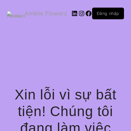
LinkedIn
Instagram
Facebook
Amélie Flowers
Đăng nhập
Xin lỗi vì sự bất
tiện! Chúng tôi
đang làm việc