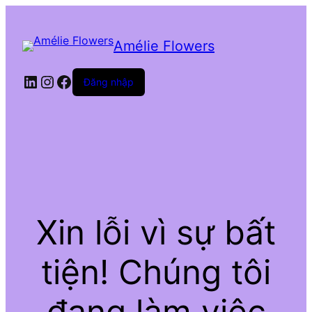
Amélie Flowers
LinkedIn
Instagram
Facebook
Đăng nhập
Xin lỗi vì sự bất
tiện! Chúng tôi
đang làm việc