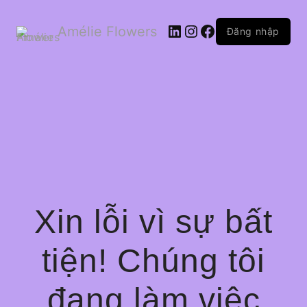
LinkedIn
Instagram
Facebook
Amélie Flowers
Đăng nhập
Xin lỗi vì sự bất
tiện! Chúng tôi
đang làm việc