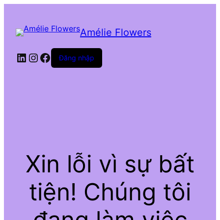
Amélie Flowers
LinkedIn
Instagram
Facebook
Đăng nhập
Xin lỗi vì sự bất
tiện! Chúng tôi
đang làm việc