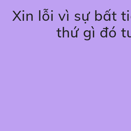
Xin lỗi vì sự bất 
thứ gì đó t