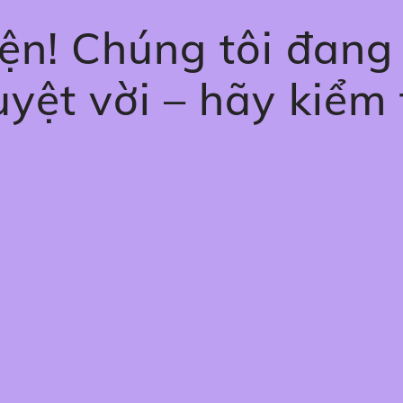
tiện! Chúng tôi đan
uyệt vời – hãy kiểm 