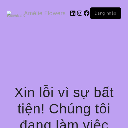
LinkedIn
Instagram
Facebook
Amélie Flowers
Đăng nhập
Xin lỗi vì sự bất
tiện! Chúng tôi
đang làm việc