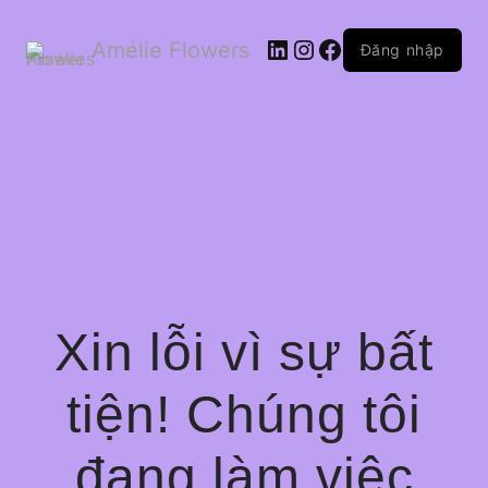
LinkedIn
Instagram
Facebook
Amélie Flowers
Đăng nhập
Xin lỗi vì sự bất
tiện! Chúng tôi
đang làm việc