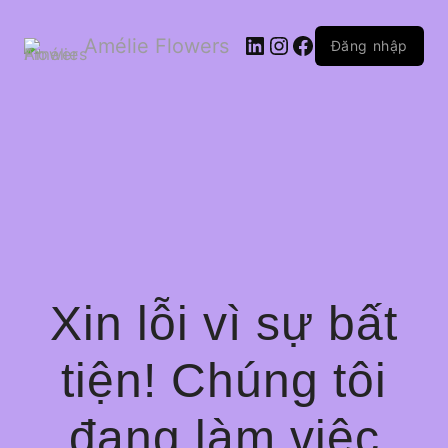
LinkedIn
Instagram
Facebook
Amélie Flowers
Đăng nhập
Xin lỗi vì sự bất
tiện! Chúng tôi
đang làm việc