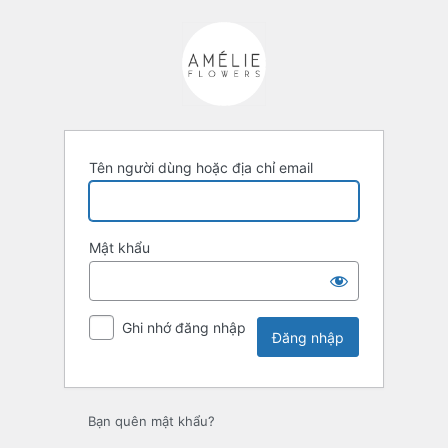
Đăng
nhập
Tên người dùng hoặc địa chỉ email
Mật khẩu
Ghi nhớ đăng nhập
Bạn quên mật khẩu?