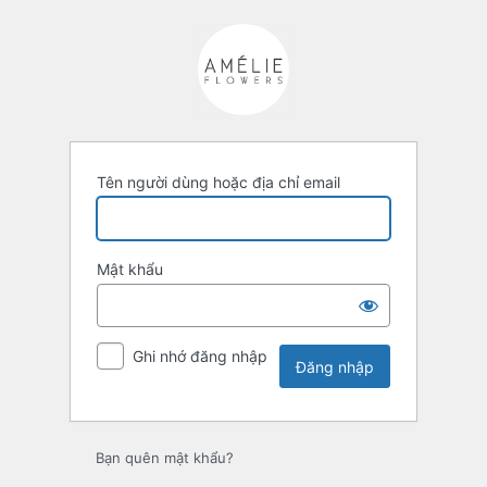
Đăng
nhập
Tên người dùng hoặc địa chỉ email
Mật khẩu
Ghi nhớ đăng nhập
Bạn quên mật khẩu?