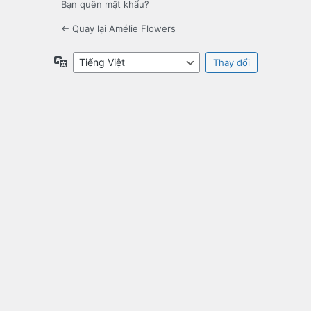
Bạn quên mật khẩu?
← Quay lại Amélie Flowers
Ngôn
ngữ