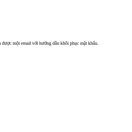
ận được một email với hướng dẫn khôi phục mật khẩu.